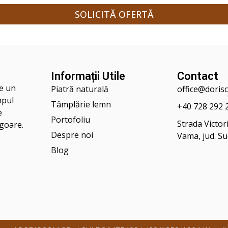
SOLICITĂ OFERTĂ
Informații Utile
Contact
ţe un
Piatră naturală
office@doris
mpul
Tâmplărie lemn
+40 728 292 
e
Portofoliu
Strada Victori
igoare.
Despre noi
Vama, jud. S
Blog