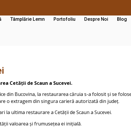
ă
Tâmplărie Lemn
Portofoliu
Despre Noi
Blog
i
area Cetății de Scaun a Sucevei.
ice din Bucovina, la restaurarea căruia s-a folosit și se folo
re o extragem din singura carieră autorizată din județ.
ari la ultima restaurare a Cetății de Scaun a Sucevei.
ății valoarea și frumusețea ei inițială.