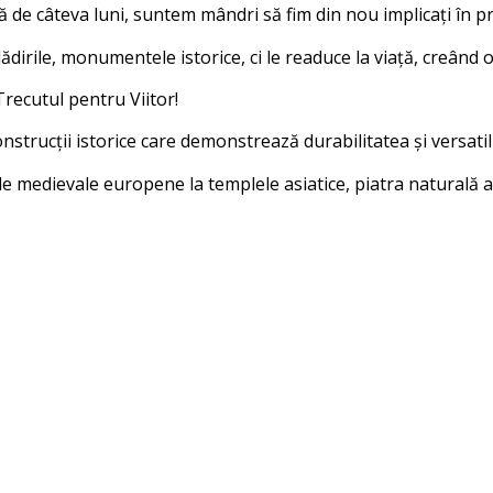
 de câteva luni, suntem mândri să fim din nou implicați în pr
rile, monumentele istorice, ci le readuce la viață, creând o l
recutul pentru Viitor!
strucții istorice care demonstrează durabilitatea și versatili
le medievale europene la templele asiatice, piatra naturală a 