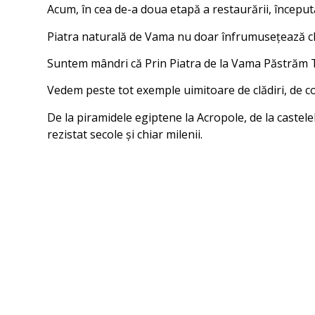
Acum, în cea de-a doua etapă a restaurării, începută
Piatra naturală de Vama nu doar înfrumusețează clădi
Suntem mândri că Prin Piatra de la Vama Păstrăm T
Vedem peste tot exemple uimitoare de clădiri, de con
De la piramidele egiptene la Acropole, de la castele
rezistat secole și chiar milenii.