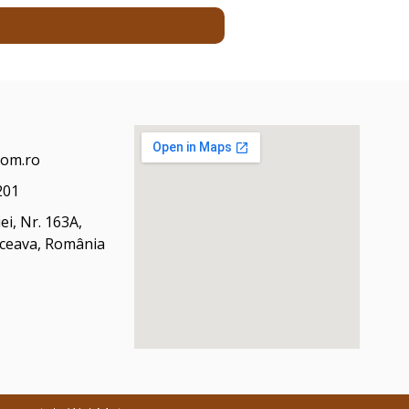
com.ro
201
ei, Nr. 163A,
uceava, România