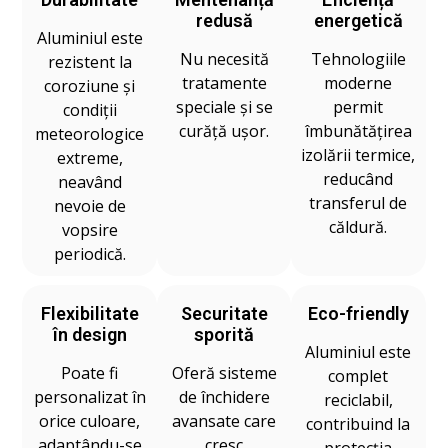
redusă
energetică
Aluminiul este
Nu necesită
Tehnologiile
rezistent la
tratamente
moderne
coroziune și
speciale și se
permit
condiții
curăță ușor.
îmbunătățirea
meteorologice
izolării termice,
extreme,
reducând
neavând
transferul de
nevoie de
căldură.
vopsire
periodică.
Flexibilitate
Securitate
Eco-friendly
în design
sporită
Aluminiul este
Poate fi
Oferă sisteme
complet
personalizat în
de închidere
reciclabil,
orice culoare,
avansate care
contribuind la
adaptându-se
cresc
protecția