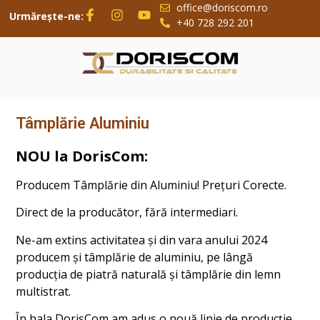
office@doriscom.ro
Urmărește-ne:
+40 728 292 201
Tâmplărie Aluminiu
NOU la DorisCom:
Producem Tâmplărie din Aluminiu! Prețuri Corecte.
Direct de la producător, fără intermediari.
Ne-am extins activitatea și din vara anului 2024
producem și tâmplărie de aluminiu, pe lângă
producția de piatră naturală și tâmplărie din lemn
multistrat.
În hala DorisCom am adus o nouă linie de producție,