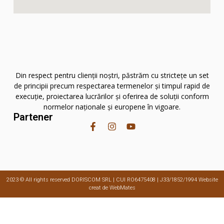
Din respect pentru clienţii noştri, păstrăm cu stricteţe un set
de principii precum respectarea termenelor şi timpul rapid de
execuţie, proiectarea lucrărilor şi oferirea de soluţii conform
normelor naţionale şi europene în vigoare.
Partener
2023 © All rights reserved DORISCOM SRL | CUI RO6475408 | J33/1852/1994 Website
creat de WebMates