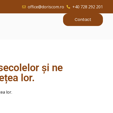
office@doriscom.ro
+40 728 292 201
Contact
 secolelor și ne
țea lor.
ea lor.