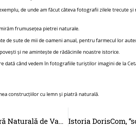
 exemplu, de unde am făcut câteva fotografii zilele trecute ș
mirăm frumusețea pietrei naturale.
tate de sute de mii de oameni anual, pentru farmecul lor auten
vești și ne amintește de rădăcinile noastre istorice.
 dată când vedem în fotografiile turiștilor imagini de la Cet
ea construcțiilor cu lemn și piatră naturală.
Amenajări Exterioare cu Piatră Naturală de Vama