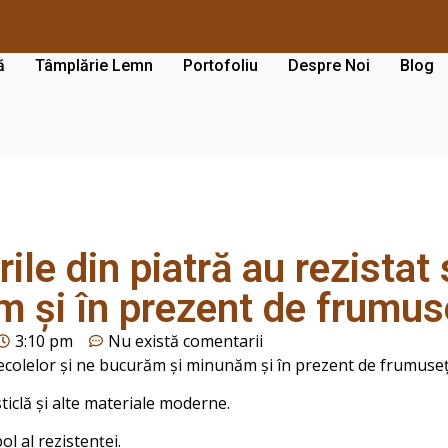
ă
Tâmplărie Lemn
Portofoliu
Despre Noi
Blog
rile din piatră au rezistat
 și în prezent de frumuse
3:10 pm
Nu există comentarii
 secolelor și ne bucurăm și minunăm și în prezent de frumuseț
ticlă și alte materiale moderne.
ol al rezistenței.