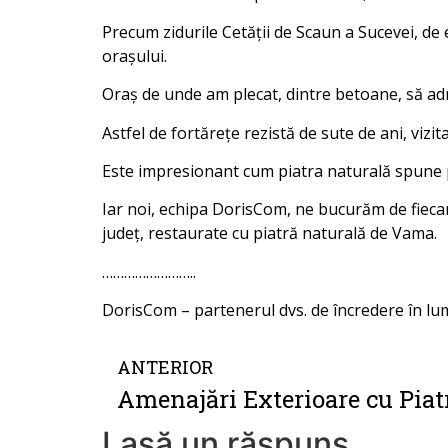
Precum zidurile Cetății de Scaun a Sucevei, de
orașului.
Oraș de unde am plecat, dintre betoane, să ad
Astfel de fortărețe rezistă de sute de ani, vizi
Este impresionant cum piatra naturală spune po
Iar noi, echipa DorisCom, ne bucurăm de fiecare
județ, restaurate cu piatră naturală de Vama.
……………………..
DorisCom – partenerul dvs. de încredere în lum
ANTERIOR
Lasă un răspuns