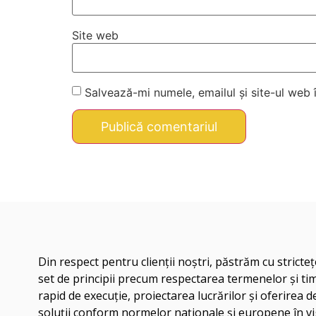
Site web
Salvează-mi numele, emailul și site-ul web
Din respect pentru clienţii noştri, păstrăm cu stricte
set de principii precum respectarea termenelor şi ti
rapid de execuţie, proiectarea lucrărilor şi oferirea d
soluţii conform normelor naţionale şi europene în v