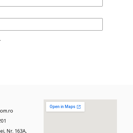
.
com.ro
201
ei, Nr. 163A,