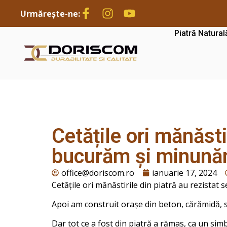
Urmărește-ne:
Piatră Natural
Cetățile ori mănăsti
bucurăm și minunăm
office@doriscom.ro
ianuarie 17, 2024
Cetățile ori mănăstirile din piatră au rezistat
Apoi am construit orașe din beton, cărămidă, s
Dar tot ce a fost din piatră a rămas, ca un simb