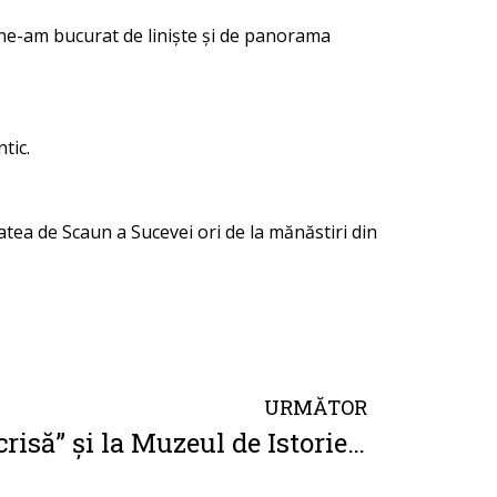
i ne-am bucurat de liniște și de panorama
tic.
atea de Scaun a Sucevei ori de la mănăstiri din
URMĂTOR
Istoria DorisCom, “scrisă” și la Muzeul de Istorie al Bucovinei