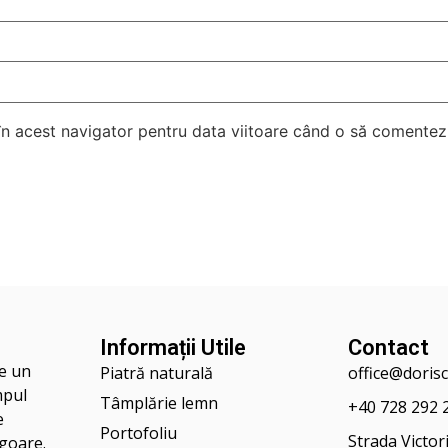
 în acest navigator pentru data viitoare când o să comentez
Informații Utile
Contact
ţe un
Piatră naturală
office@doris
mpul
Tâmplărie lemn
+40 728 292 
e
Portofoliu
Strada Victori
igoare.